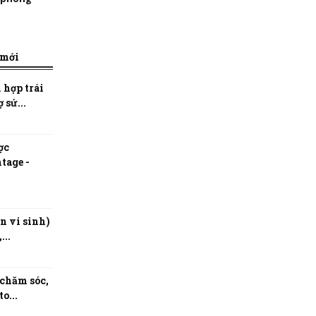
 mới
 hợp trái
 sứ...
ợc
tage -
n vi sinh)
...
 chăm sóc,
o...