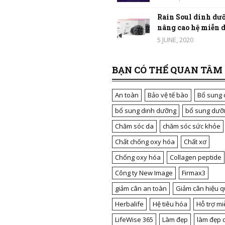
Rain Soul dinh dưỡ
nâng cao hệ miễn dị
5 JUNE, 2020
BẠN CÓ THỂ QUAN TÂM
An toàn
Bảo vệ tế bào
Bổ sung 
bổ sung dinh dưỡng
bổ sung dưỡ
Chăm sóc da
chăm sóc sức khỏe
Chất chống oxy hóa
Chất xơ
Chống oxy hóa
Collagen peptide
Công ty New Image
Firmax3
giảm cân an toàn
Giảm cân hiệu q
Herbalife
Hệ tiêu hóa
Hỗ trợ mi
LifeWise 365
Làm đẹp
làm đẹp 