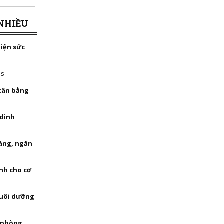
NHIỀU
hiện sức
bs
 cân bằng
 dinh
háng, ngăn
nh cho cơ
nuôi dưỡng
, phòng