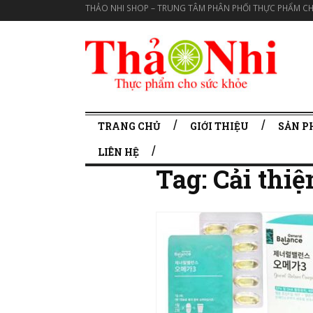
THẢO NHI SHOP – TRUNG TÂM PHÂN PHỐI THỰC PHẨM CH
TRANG CHỦ
GIỚI THIỆU
SẢN 
LIÊN HỆ
Tag:
Cải thi