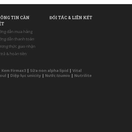
ÔNG TIN CẦN
ĐỐI TÁC & LIÊN KẾT
ẾT
ớng dẫn mua hàng
ng dẫn thanh toán
ơng thức giao nhận
 trả & hoàn tiền
|
Kem Firmax3
|
Sữa non alpha lipid
|
Vital
Soul
|
Diệp lục unicity
|
Nước Izumio
|
Nutrilite