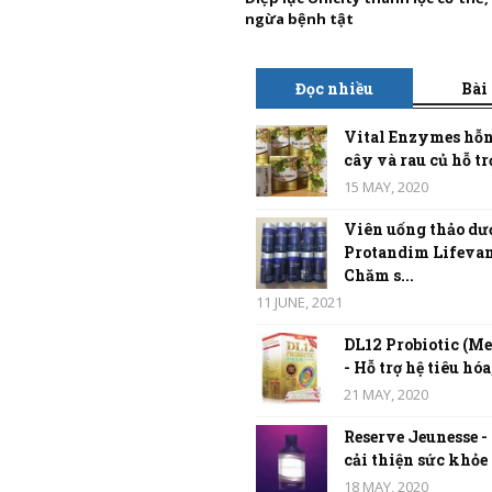
ngừa bệnh tật
Đọc nhiều
Bài
Vital Enzymes hỗn
cây và rau củ hỗ trợ
15 MAY, 2020
Viên uống thảo dư
Protandim Lifevan
Chăm s...
11 JUNE, 2021
DL12 Probiotic (Me
- Hỗ trợ hệ tiêu hóa,
21 MAY, 2020
Reserve Jeunesse -
cải thiện sức khỏe t
18 MAY, 2020