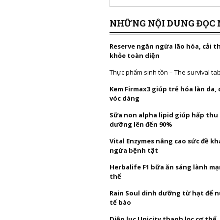
NHỮNG NỘI DUNG ĐỌC 
Reserve ngăn ngừa lão hóa, cải t
khỏe toàn diện
Thực phẩm sinh tồn – The survival ta
Kem Firmax3 giúp trẻ hóa làn da,
vóc dáng
Sữa non alpha lipid giúp hấp thu
dưỡng lên đến 90%
Vital Enzymes nâng cao sức đề k
ngừa bệnh tật
Herbalife F1 bữa ăn sáng lành mạ
thể
Rain Soul dinh dưỡng từ hạt để 
tế bào
Diệp lục Unicity thanh lọc cơ thể