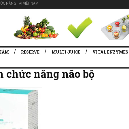
ỨC NĂNG TẠI VIÊT NAM
PHẨM
RESERVE
MULTI JUICE
VITAL ENZYMES
ện chức năng não bộ