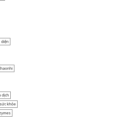
 diện
thaonhi
 dịch
 sức khỏe
nzymes