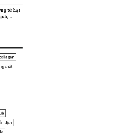
ng từ hạt
ch,...
collagen
ng chất
uả
ễn dịch
da