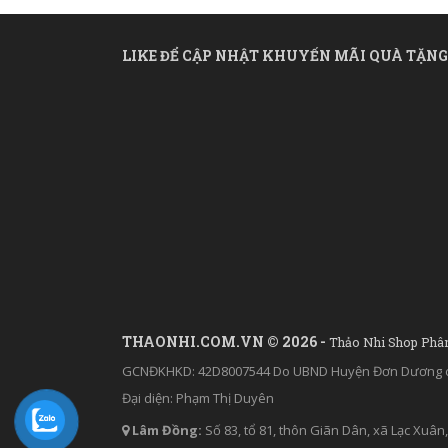
LIKE ĐỂ CẬP NHẬT KHUYẾN MÃI QUÀ TẶNG
THAONHI.COM.VN © 2026 -
Thảo Nhi Shop Phâ
GCNĐKHKD: 42D8007544 Do UBND Huyện Đơn Dương c
Đại diện: Phạm Thị Duyên
Lâm Đồng:
Số 83, tổ 81, thôn Giãn Dân, xã Lạc Xu