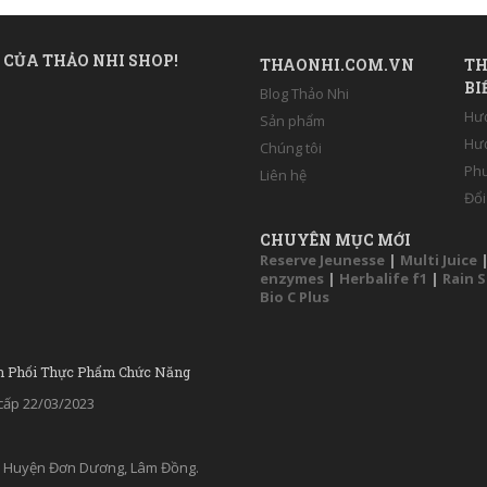
 CỦA THẢO NHI SHOP!
THAONHI.COM.VN
TH
BI
Blog Thảo Nhi
Hư
Sản phẩm
Hướ
Chúng tôi
Phư
Liên hệ
Đổi
CHUYÊN MỤC MỚI
Reserve Jeunesse
|
Multi Juice
enzymes
|
Herbalife f1
|
Rain 
Bio C Plus
n Phối Thực Phẩm Chức Năng
ấp 22/03/2023
ân, Huyện Đơn Dương, Lâm Đồng.