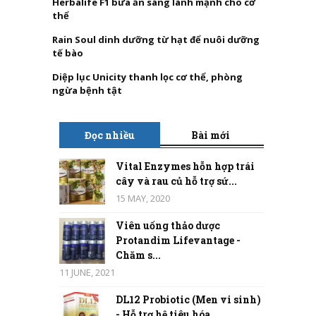
Herbalife F1 bữa ăn sáng lành mạnh cho cơ
thể
Rain Soul dinh dưỡng từ hạt để nuôi dưỡng
tế bào
Diệp lục Unicity thanh lọc cơ thể, phòng
ngừa bệnh tật
Đọc nhiều
Bài mới
Vital Enzymes hỗn hợp trái
cây và rau củ hỗ trợ sứ...
15 MAY, 2020
Viên uống thảo dược
Protandim Lifevantage -
Chăm s...
11 JUNE, 2021
DL12 Probiotic (Men vi sinh)
- Hỗ trợ hệ tiêu hóa,...