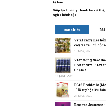
tế bào
Diệp lục Unicity thanh lọc cơ thể
ngừa bệnh tật
Đọc nhiều
Bài
Vital Enzymes hỗn
cây và rau củ hỗ trợ
15 MAY, 2020
Viên uống thảo dư
Protandim Lifevan
Chăm s...
11 JUNE, 2021
DL12 Probiotic (Me
- Hỗ trợ hệ tiêu hóa,
21 MAY, 2020
Reserve Jeunesse -