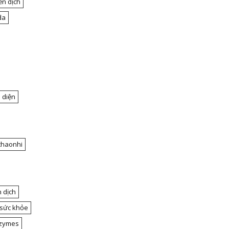
ễn dịch
da
 diện
thaonhi
 dịch
 sức khỏe
nzymes