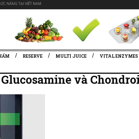
ỨC NĂNG TẠI VIÊT NAM
PHẨM
RESERVE
MULTI JUICE
VITAL ENZYMES
 Glucosamine và Chondroi