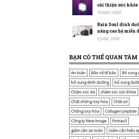
cải thiện sức khỏe t
18 MAY, 2020
Rain Soul dinh dưỡ
nâng cao hệ miễn dị
5 JUNE, 2020
BẠN CÓ THỂ QUAN TÂM
An toàn
Bảo vệ tế bào
Bổ sung 
bổ sung dinh dưỡng
bổ sung dưỡ
Chăm sóc da
chăm sóc sức khỏe
Chất chống oxy hóa
Chất xơ
Chống oxy hóa
Collagen peptide
Công ty New Image
Firmax3
giảm cân an toàn
Giảm cân hiệu q