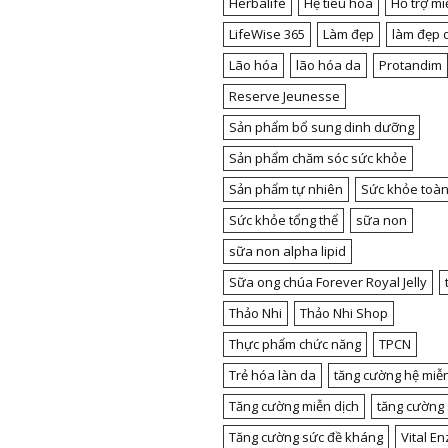
Herbalife
Hệ tiêu hóa
Hỗ trợ mi
LifeWise 365
Làm đẹp
làm đẹp 
Lão hóa
lão hóa da
Protandim
Reserve Jeunesse
Sản phẩm bổ sung dinh dưỡng
Sản phẩm chăm sóc sức khỏe
Sản phẩm tự nhiên
Sức khỏe toàn
Sức khỏe tổng thể
sữa non
sữa non alpha lipid
Sữa ong chúa Forever Royal Jelly
Thảo Nhi
Thảo Nhi Shop
Thực phẩm chức năng
TPCN
Trẻ hóa làn da
tăng cường hệ miễn
Tăng cường miễn dịch
tăng cường
Tăng cường sức đề kháng
Vital E