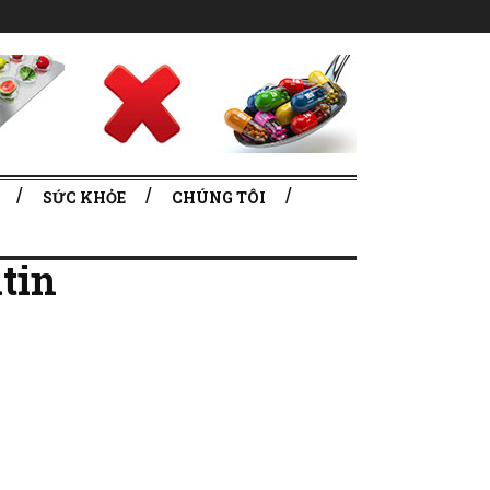
SỨC KHỎE
CHÚNG TÔI
tin