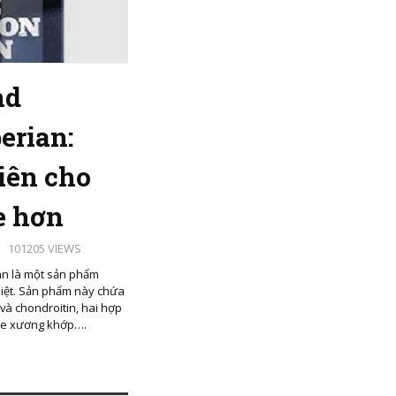
nd
erian:
iên cho
e hơn
101205 VIEWS
an là một sản phẩm
iệt. Sản phẩm này chứa
và chondroitin, hai hợp
hỏe xương khớp….