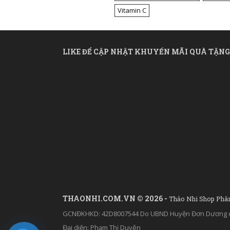
Vitamin C
LIKE ĐỂ CẬP NHẬT KHUYẾN MÃI QUÀ TẶNG
THAONHI.COM.VN © 2026 -
Thảo Nhi Shop Phâ
GCNĐKHKD: 42D8007544 Do UBND Huyện Đơn Dương c
Đại diện: Phạm Thị Duyên