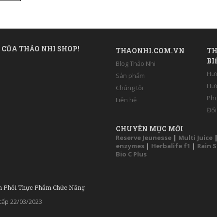
 CỦA THẢO NHI SHOP!
THAONHI.COM.VN
TH
BI
Blog Thảo Nhi
Hư
Sản phẩm
Hướ
Chúng tôi
Phư
Liên hệ
Đổi
CHUYÊN MỤC MỚI
Reserve Jeunesse
|
Multi Juice
enzymes
|
Herbalife f1
|
Rain 
Bio C Plus
n Phối Thực Phẩm Chức Năng
ấp 22/03/2023