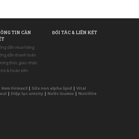
ÔNG TIN CẦN
ĐỐI TÁC & LIÊN KẾT
ẾT
ớng dẫn mua hàng
ng dẫn thanh toán
ơng thức giao nhận
 trả & hoàn tiền
|
Kem Firmax3
|
Sữa non alpha lipid
|
Vital
Soul
|
Diệp lục unicity
|
Nước Izumio
|
Nutrilite