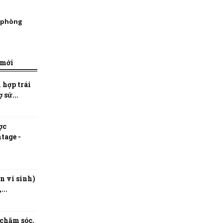
, phòng
 mới
 hợp trái
 sứ...
ợc
tage -
n vi sinh)
...
 chăm sóc,