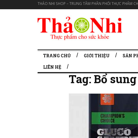
THẢO NHI SHOP – TRUNG TÂM PHÂN PHỐI THỰC PHẨM CH
TRANG CHỦ
GIỚI THIỆU
SẢN 
LIÊN HỆ
Tag:
Bổ sung