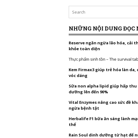
NHỮNG NỘI DUNG ĐỌC 
Reserve ngăn ngừa lão hóa, cải t
khỏe toàn diện
Thực phẩm sinh tồn – The survival ta
Kem Firmax3 giúp trẻ hóa làn da,
vóc dáng
Sữa non alpha lipid giúp hấp thu
dưỡng lên đến 90%
Vital Enzymes nâng cao sức đề k
ngừa bệnh tật
Herbalife F1 bữa ăn sáng lành mạ
thể
Rain Soul dinh dưỡng từ hạt để 