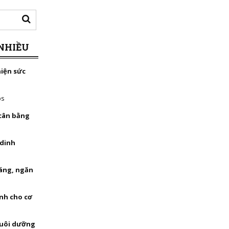
NHIỀU
hiện sức
bs
 cân bằng
 dinh
háng, ngăn
nh cho cơ
nuôi dưỡng