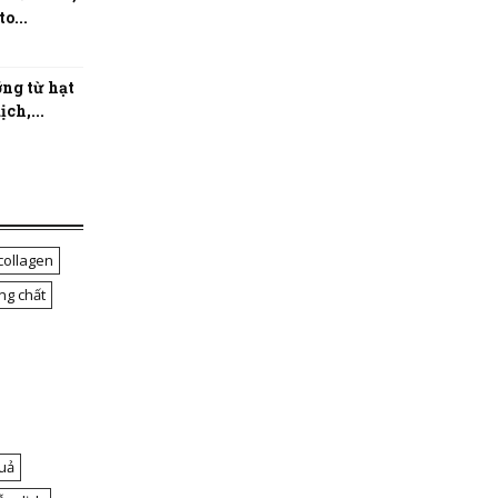
o...
ng từ hạt
ch,...
collagen
ng chất
uả