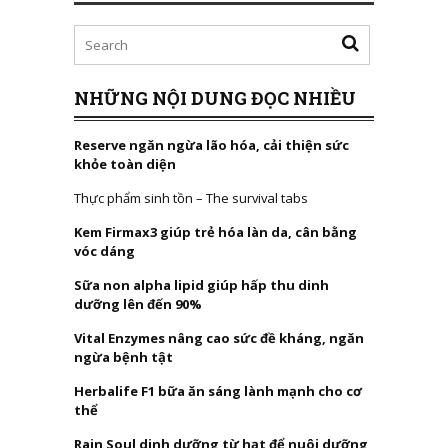
NHỮNG NỘI DUNG ĐỌC NHIỀU
Reserve ngăn ngừa lão hóa, cải thiện sức
khỏe toàn diện
Thực phẩm sinh tồn – The survival tabs
Kem Firmax3 giúp trẻ hóa làn da, cân bằng
vóc dáng
Sữa non alpha lipid giúp hấp thu dinh
dưỡng lên đến 90%
Vital Enzymes nâng cao sức đề kháng, ngăn
ngừa bệnh tật
Herbalife F1 bữa ăn sáng lành mạnh cho cơ
thể
Rain Soul dinh dưỡng từ hạt để nuôi dưỡng