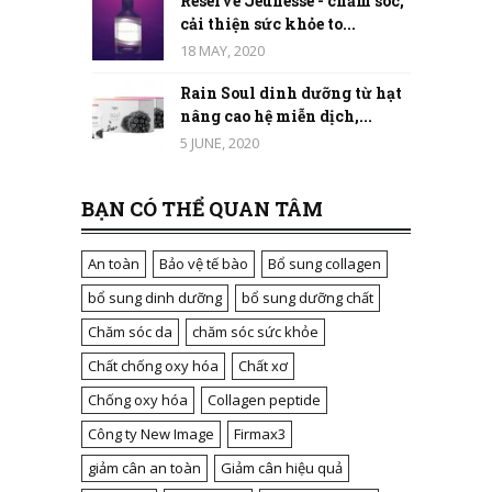
Reserve Jeunesse - chăm sóc,
cải thiện sức khỏe to...
18 MAY, 2020
Rain Soul dinh dưỡng từ hạt
nâng cao hệ miễn dịch,...
5 JUNE, 2020
BẠN CÓ THỂ QUAN TÂM
An toàn
Bảo vệ tế bào
Bổ sung collagen
bổ sung dinh dưỡng
bổ sung dưỡng chất
Chăm sóc da
chăm sóc sức khỏe
Chất chống oxy hóa
Chất xơ
Chống oxy hóa
Collagen peptide
Công ty New Image
Firmax3
giảm cân an toàn
Giảm cân hiệu quả