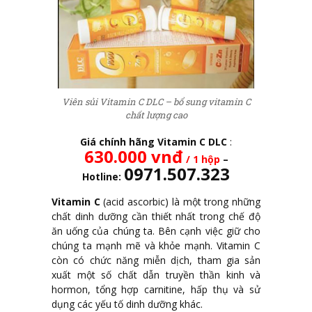
Viên sủi Vitamin C DLC – bổ sung vitamin C
chất lượng cao
Giá chính hãng Vitamin C DLC
:
630.000
vnđ
/ 1 hộp
–
0971.507.323
Hotline:
Vitamin C
(acid ascorbic) là một trong những
chất dinh dưỡng cần thiết nhất trong chế độ
ăn uống của chúng ta. Bên cạnh việc giữ cho
chúng ta mạnh mẽ và khỏe mạnh. Vitamin C
còn có chức năng miễn dịch, tham gia sản
xuất một số chất dẫn truyền thần kinh và
hormon, tổng hợp carnitine, hấp thụ và sử
dụng các yếu tố dinh dưỡng khác.