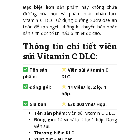
Đặc biệt hơn
sản phẩm này không chứa
đường hóa học và phẩm màu nhân tạo:
Vitamin C DLC sử dụng đường Sucralose an
toàn để tạo ngọt, không bị chuyển hóa hoặc
sản sinh độc tố khi nấu ơ nhiệt độ cao.
Thông tin chi tiết viên
sủi Vitamin C DLC:
Tên sản
Viên sủi Vitamin C
phẩm:
DLC.
Đóng gói:
14 viên/ lọ. 2 lọ/ 1
hộp.
Giá bán:
630.000 vnđ/ Hộp.
Tên sản phẩm:
Viên sủi Vitamin C DLC.
Đóng gói:
14 viên/ lọ. 2 lọ/ 1 hộp. Dạng
viên sủi.
Thương hiệu: DLC
Xuất Xứ:
Đài Loan.