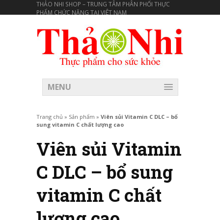
THẢO NHI SHOP – TRUNG TÂM PHÂN PHỐI THỰC
PHẨM CHỨC NĂNG TẠI VIÊT NAM
MENU
Trang chủ
»
Sản phẩm
»
Viên sủi Vitamin C DLC – bổ
sung vitamin C chất lượng cao
Viên sủi Vitamin
C DLC – bổ sung
vitamin C chất
lượng cao