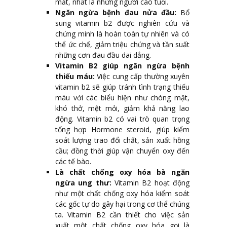
mắt, nhất là những người cao tuổi.
Ngăn ngừa bệnh đau nửa đầu:
Bổ
sung vitamin b2 được nghiên cứu và
chứng minh là hoàn toàn tự nhiên và có
thể ức chế, giảm triệu chứng và tần suất
những cơn đau đầu dai dẳng.
Vitamin B2 giúp ngăn ngừa bệnh
thiếu máu:
Việc cung cấp thường xuyên
vitamin b2 sẽ giúp tránh tình trạng thiếu
máu với các biểu hiện như chóng mặt,
khó thở, mệt mỏi, giảm khả năng lao
động. Vitamin b2 có vai trò quan trọng
tổng hợp Hormone steroid, giúp kiểm
soát lượng trao đổi chất, sản xuất hồng
cầu; đồng thời giúp vận chuyển oxy đến
các tế bào.
Là chất chống oxy hóa bà ngăn
ngừa ung thư:
Vitamin B2 hoạt động
như một chất chống oxy hóa kiểm soát
các gốc tự do gây hại trong cơ thể chúng
ta. Vitamin B2 cần thiết cho việc sản
xuất một chất chống oxy hóa gọi là