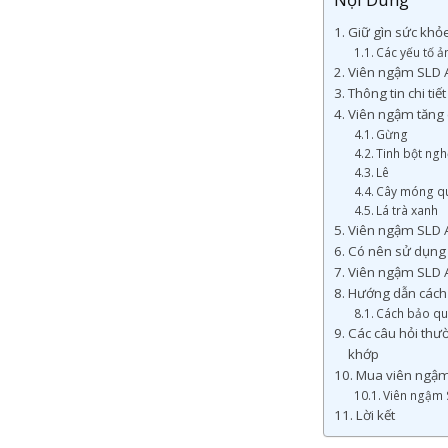
Giữ gìn sức khỏ
Các yếu tố 
Viên ngậm SLD A
Thông tin chi t
Viên ngậm tăng 
Gừng
Tinh bột ng
Lê
Cây móng q
Lá trà xanh
Viên ngậm SLD A
Có nên sử dụng
Viên ngậm SLD A
Hướng dẫn cách 
Cách bảo qu
Các câu hỏi thư
khớp
Mua viên ngậm 
Viên ngậm 
Lời kết