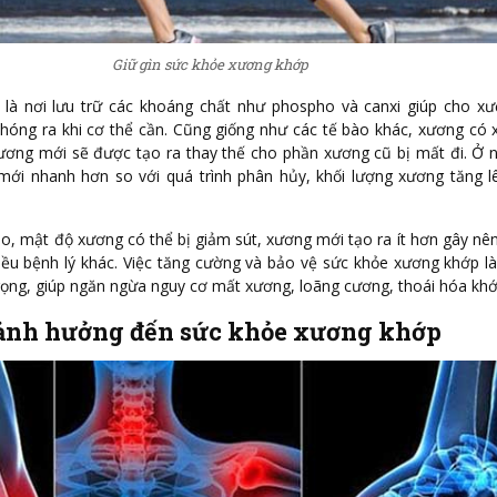
Giữ gìn sức khỏe xương khớp
là nơi lưu trữ các khoáng chất như phospho và canxi giúp cho xư
phóng ra khi cơ thể cần. Cũng giống như các tế bào khác, xương có
 xương mới sẽ được tạo ra thay thế cho phần xương cũ bị mất đi. Ở n
mới nhanh hơn so với quá trình phân hủy, khối lượng xương tăng 
cao, mật độ xương có thể bị giảm sút, xương mới tạo ra ít hơn gây nê
ều bệnh lý khác. Việc tăng cường và bảo vệ sức khỏe xương khớp l
trọng, giúp ngăn ngừa nguy cơ mất xương, loãng cương, thoái hóa khớ
 ảnh hưởng đến sức khỏe xương khớp