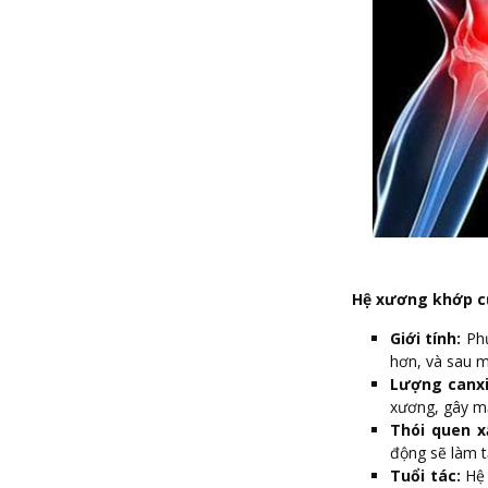
Hệ xương khớp củ
Giới tính:
Phụ
hơn, và sau m
Lượng canxi
xương, gây m
Thói quen x
động sẽ làm t
Tuổi tác:
Hệ 