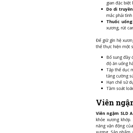
gian đặc biệt
Do di truyền
mắc phải tình
Thuốc uống
xương, rút ca
Để giữ gìn hệ xươ
thể thực hiện một s
Bổ sung đầy đ
độ ăn uống hà
Tập thể dục m
tăng cường sứ
Hạn chế sử dụ
Tầm soát loã
Viên ngậm
Viên ngậm SLD A
khỏe xương khớp. 
năng vận động của
xương. Sản phẩm g