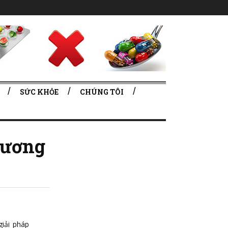
SỨC KHỎE
CHÚNG TÔI
xương
iải pháp