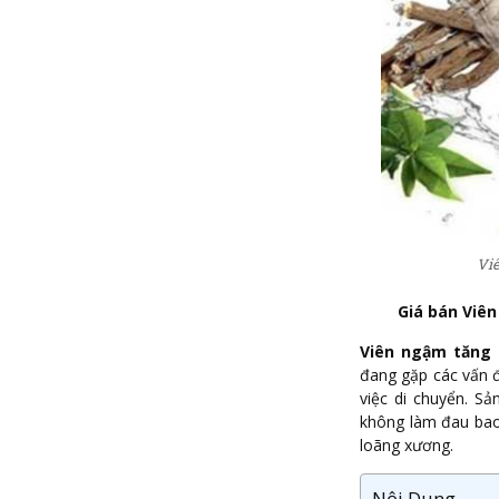
Viê
Giá bán Viê
Viên ngậm tăng
đang gặp các vấn 
việc di chuyển. 
không làm đau bao
loãng xương.
Nội Dung