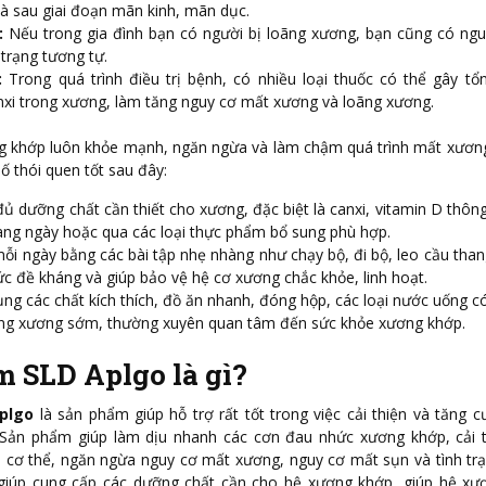
 là sau giai đoạn mãn kinh, mãn dục.
:
Nếu trong gia đình bạn có người bị loãng xương, bạn cũng có ng
 trạng tương tự.
:
Trong quá trình điều trị bệnh, có nhiều loại thuốc có thể gây tổ
nxi trong xương, làm tăng nguy cơ mất xương và loãng xương.
ng khớp luôn khỏe mạnh, ngăn ngừa và làm chậm quá trình mất xươn
ố thói quen tốt sau đây:
ủ dưỡng chất cần thiết cho xương, đặc biệt là canxi, vitamin D thôn
ng ngày hoặc qua các loại thực phẩm bổ sung phù hợp.
ỗi ngày bằng các bài tập nhẹ nhàng như chạy bộ, đi bộ, leo cầu than
c đề kháng và giúp bảo vệ hệ cơ xương chắc khỏe, linh hoạt.
ng các chất kích thích, đồ ăn nhanh, đóng hộp, các loại nước uống có
ng xương sớm, thường xuyên quan tâm đến sức khỏe xương khớp.
 SLD Aplgo là gì?
plgo
là sản phẩm giúp hỗ trợ rất tốt trong việc cải thiện và tăng 
Sản phẩm giúp làm dịu nhanh các cơn đau nhức xương khớp, cải t
 cơ thể, ngăn ngừa nguy cơ mất xương, nguy cơ mất sụn và tình tr
iúp cung cấp các dưỡng chất cần cho hệ xương khớp, giúp hệ xư