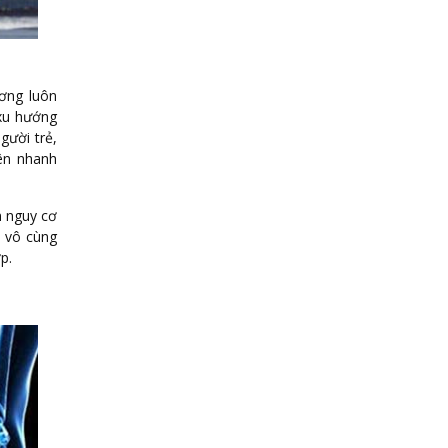
ơng luôn
 xu hướng
gười trẻ,
lên nhanh
n nguy cơ
à vô cùng
p.