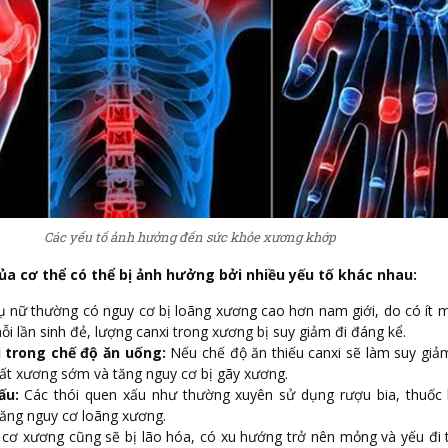
Các yếu tố ảnh hưởng đến sức khỏe xương khớp
a cơ thể có thể bị ảnh hưởng bởi nhiều yếu tố khác nhau:
 nữ thường có nguy cơ bị loãng xương cao hơn nam giới, do có ít
ỗi lần sinh đẻ, lượng canxi trong xương bị suy giảm đi đáng kể.
 trong chế độ ăn uống:
Nếu chế độ ăn thiếu canxi sẽ làm suy gi
ất xương sớm và tăng nguy cơ bị gãy xương.
ấu:
Các thói quen xấu như thường xuyên sử dụng rượu bia, thuốc l
ăng nguy cơ loãng xương.
cơ xương cũng sẽ bị lão hóa, có xu hướng trở nên mỏng và yếu đi 