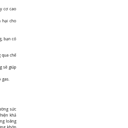
uy cơ cao
n hại cho
g, bạn có
g qua chế
g sẽ giúp
 gas.
cường sức
hiện khả
ạng loãng
ơng khớp