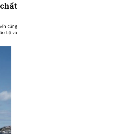
chất
uyển cũng
não bộ và