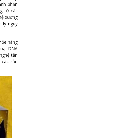
ành phần
g từ các
 hệ xương
h lý nguy
khỏe hàng
 loại DNA
 nghệ tân
, các sản