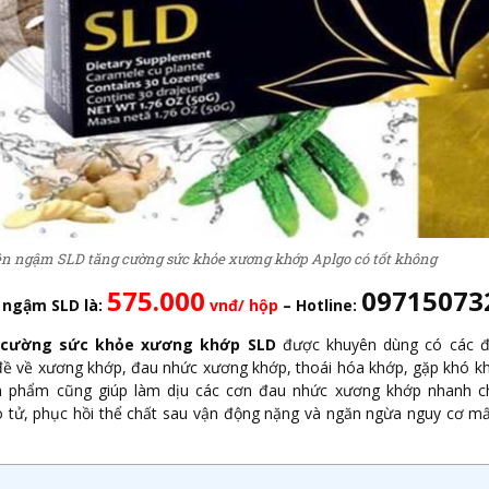
n ngậm SLD tăng cường sức khỏe xương khớp Aplgo có tốt không
575.000
09715073
n ngậm SLD
là:
vnđ/ hộp
– Hotline:
 cường sức khỏe xương khớp SLD
được khuyên dùng có các đ
đề về xương khớp, đau nhức xương khớp, thoái hóa khớp, gặp khó k
Sản phẩm cũng giúp làm dịu các cơn đau nhức xương khớp nhanh 
 tử, phục hồi thể chất sau vận động nặng và ngăn ngừa nguy cơ m