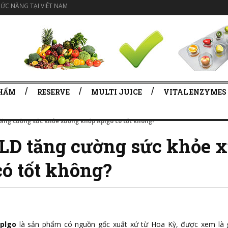
ỨC NĂNG TẠI VIÊT NAM
PHẨM
RESERVE
MULTI JUICE
VITAL ENZYMES
ăng cường sức khỏe xương khớp Aplgo có tốt không?
LD tăng cường sức khỏe 
ó tốt không?
plgo
là sản phẩm có nguồn gốc xuất xứ từ Hoa Kỳ, được xem là g