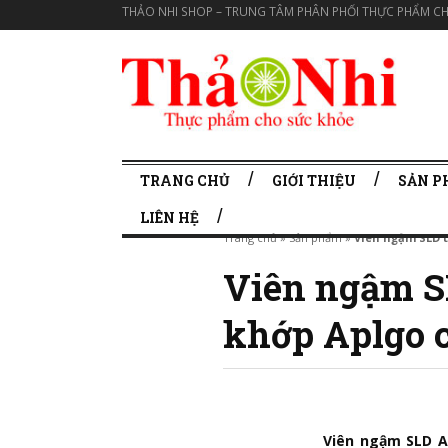
THẢO NHI SHOP – TRUNG TÂM PHÂN PHỐI THỰC PHẨM CH
TRANG CHỦ
GIỚI THIỆU
SẢN 
LIÊN HỆ
Trang chủ
»
Sản phẩm
»
Viên ngậm SLD t
Viên ngậm S
khớp Aplgo c
Viên ngậm SLD A