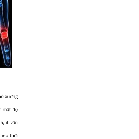
 mô xương
ảm mật độ
á, ít vận
theo thời