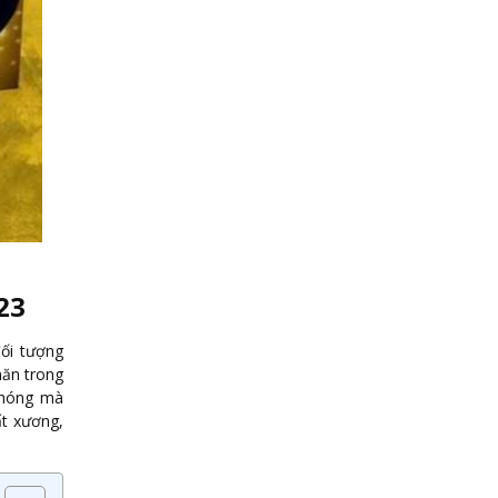
23
ối tượng
hăn trong
chóng mà
ất xương,