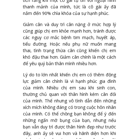
tích rằng khi một cô gái tự tin với ngoại hình
thanh mảnh của mình, tức là cô gái ấy đã
nắm đến 90% chìa khóa của sự hạnh phúc.
Giảm cân và duy trì cân nặng ở mức hợp lý
cũng giúp chị em khỏe mạnh hơn, tránh được
các nguy cơ mắc bệnh tim mạch, huyết áp,
tiểu đường. Hoặc nếu phụ nữ muốn mang
thai, tình trạng thừa cân cũng khiến chị em
khó đậu thai hơn. Giảm cân chính là một cách
để yêu quý bản thân mình nhiều hơn.
Lý do to lớn nhất khiến chị em có thêm động
lực giảm cân chính là vì hạnh phúc gia đình
của mình. Nhiều chị em sau khi sinh con,
thường chủ quan với thân hình kém cân đối
của mình. Thế nhưng vô tình dẫn đến những
xích mích không đáng có trong cuộc hôn nhân
của mình. Có thể chồng bạn không để ý đến
những ngấn mỡ bụng của bạn, nhưng nếu
bạn vẫn duy trì được thân hình đẹp như trước
đây, anh ấy sẽ vui hơn và hãnh diện hơn khi