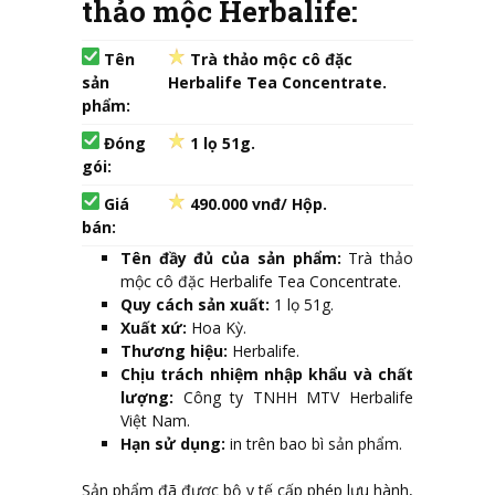
thảo mộc Herbalife:
Tên
Trà thảo mộc cô đặc
sản
Herbalife Tea Concentrate.
phẩm:
Đóng
1 lọ 51g.
gói:
Giá
490.000 vnđ/ Hộp.
bán:
Tên đầy đủ của sản phẩm:
Trà thảo
mộc cô đặc Herbalife Tea Concentrate.
Quy cách sản xuất:
1 lọ 51g.
Xuất xứ:
Hoa Kỳ.
Thương hiệu:
Herbalife.
Chịu trách nhiệm nhập khẩu và chất
lượng:
Công ty TNHH MTV Herbalife
Việt Nam.
Hạn sử dụng:
in trên bao bì sản phẩm.
Sản phẩm đã được bộ y tế cấp phép lưu hành,