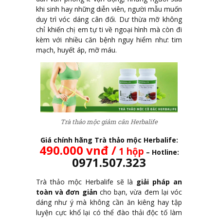
khi sinh hay những diễn viên, người mẫu muốn
duy trì vóc dáng cân đối. Dư thừa mỡ không
chỉ khiến chị em tự ti về ngoại hình mà còn đi
kèm với nhiều căn bệnh nguy hiểm như: tim
mạch, huyết áp, mỡ máu.
Trà thảo mộc giảm cân Herbalife
Giá chính hãng Trà thảo mộc Herbalife:
490.000 vnđ /
1 hộp
– Hotline:
0971.507.323
Trà thảo mộc Herbalife sẽ là
giải pháp an
toàn và đơn giản
cho bạn, vừa đem lại vóc
dáng như ý mà không cần ăn kiêng hay tập
luyện cực khổ lại có thể đào thải độc tố làm