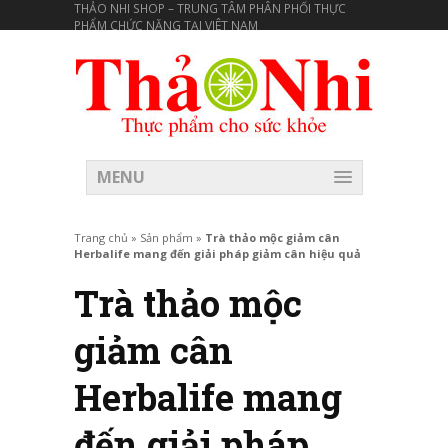
THẢO NHI SHOP – TRUNG TÂM PHÂN PHỐI THỰC
PHẨM CHỨC NĂNG TẠI VIÊT NAM
MENU
Trang chủ
»
Sản phẩm
»
Trà thảo mộc giảm cân
Herbalife mang đến giải pháp giảm cân hiệu quả
Trà thảo mộc
giảm cân
Herbalife mang
đến giải pháp