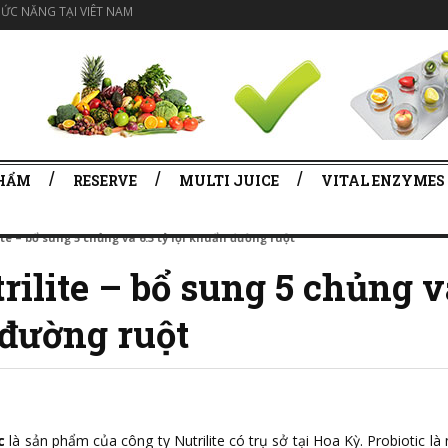
ỨC NĂNG TẠI VIÊT NAM
PHẨM
RESERVE
MULTI JUICE
VITAL ENZYMES
ite – bổ sung 5 chủng và 6.3 tỷ lợi khuẩn đường ruột
rilite – bổ sung 5 chủng v
 đường ruột
c
là sản phẩm của công ty Nutrilite có trụ sở tại Hoa Kỳ. Probiotic là