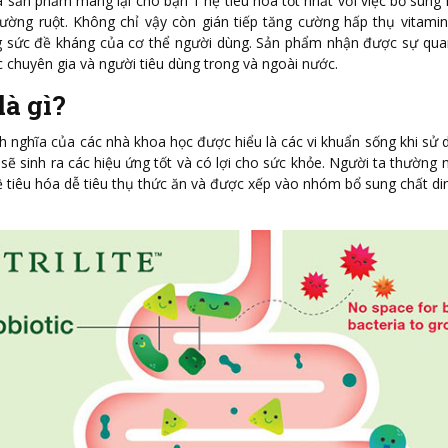
 là sản phẩm mang lại cho bạn 1 hệ tiêu hóa tốt nhất với việc bổ sung h
ường ruột. Không chỉ vậy còn gián tiếp tăng cường hấp thụ vitami
g sức đề kháng của cơ thể người dùng. Sản phẩm nhận được sự qua
c chuyên gia và người tiêu dùng trong và ngoài nước.
là gì?
h nghĩa của các nhà khoa học được hiểu là các vi khuẩn sống khi sử
sẽ sinh ra các hiệu ứng tốt và có lợi cho sức khỏe. Người ta thường n
hệ tiêu hóa dễ tiêu thụ thức ăn và được xếp vào nhóm bổ sung chất d