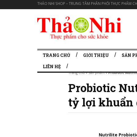
THẢO NHI SHOP – TRUNG TÂM PHÂN PHỐI THỰC PHẨM CH
TRANG CHỦ
GIỚI THIỆU
SẢN 
LIÊN HỆ
Trang chủ
»
Sản phẩm
»
Probiotic Nutril
Probiotic Nut
tỷ lợi khuẩn
Nutrilite Probioti