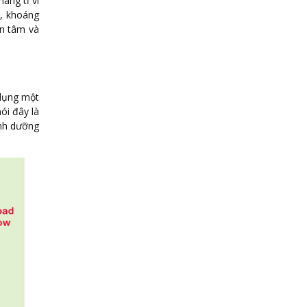
àng tỉ vi
n, khoáng
n tâm và
 dụng một
ói đây là
inh dưỡng