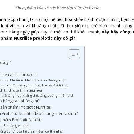
Thực phẩm bảo vệ sức khỏe Nutrilite Probiotic
inh
giúp chúng ta có một hệ tiêu hóa khỏe tránh được những bệnh v
 loại vitamin và khoáng chất dồi dào giúp cơ thể khỏe mạnh từng
biotic hằng ngày giúp duy trì một cơ thể khỏe mạnh,
Vậy hãy cùng 
phẩm Nutrilite probiotic này có gì?
 là gì?
ừ men vi sinh probiotic:
ác hại khuẩn ra khỏi hệ vi sinh đường ruột
nh nên lớp màng sinh học, bảo vệ đại tràng
ch thích quá trình tiêu hóa
ơ thể tổng hợp kháng thể, tăng cường miễn dịch
 3 hàng rào phòng thủ:
t sản phẩm Probiotic Nutrilite:
 Probiotic Nutrilite để bổ sung men vi sinh?
hẩm Probiotic Nutrilite
m 5 chủng vi sinh:
ộng có lợi của hệ vi sinh đến cơ thể như: