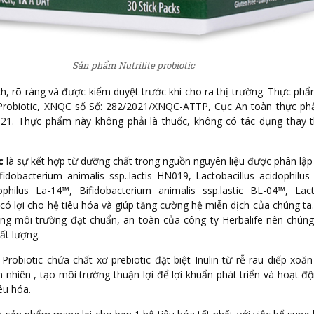
Sản phẩm Nutrilite probiotic
h, rõ ràng và được kiểm duyệt trước khi cho ra thị trường. Thực ph
e Probiotic, XNQC số Số: 282/2021/XNQC-ATTP, Cục An toàn thực p
021. Thực phẩm này không phải là thuốc, không có tác dụng thay 
c
là sự kết hợp từ dưỡng chất trong nguồn nguyên liệu được phân lập
fidobacterium animalis ssp..lactis HN019, Lactobacillus acidophil
ophilus La-14™, Bifidobacterium animalis ssp.lastic BL-04™, Lact
có lợi cho hệ tiêu hóa và giúp tăng cường hệ miễn dịch của chúng ta.
ong môi trường đạt chuẩn, an toàn của công ty Herbalife nên chún
ất lượng.
 Probiotic chứa chất xơ prebiotic đặt biệt Inulin từ rễ rau diếp xoă
ên nhiên , tạo môi trường thuận lợi để lợi khuẩn phát triển và hoạt 
êu hóa.