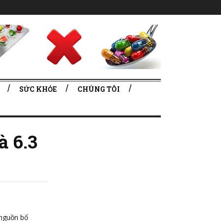
SỨC KHỎE
CHÚNG TÔI
à 6.3
 nguồn bổ