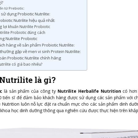
gì?
ến từ Prebiotic:
 sử dụng Probiotic Nutrilite:
biotic Nutrilite hiệu quả nhất:
 lợi khuẩn Nutrilite Probiotic
rilite Probiotic đúng cách
g Nutrilite Probiotic
ch hàng về sản phẩm Probiotic Nutrilite:
hường gặp về men vi sinh Protein Nutrilite:
án Probiotic Nutrilite chính hãng
utrilite có giá bao nhiêu?
Nutrilite là gì?
c
là sản phẩm của công ty
Nutrilite Herbalife Nutrition
có hơn
0 tiến sĩ để đảm bảo khách hàng được sử dụng các sản phẩm với c
e Nutrition luôn nỗ lực đặt ra chuẩn mực cho các sản phẩm dinh dưỡ
o khoa học dinh dưỡng thông qua nghiên cứu được thực hiện trên khắp 