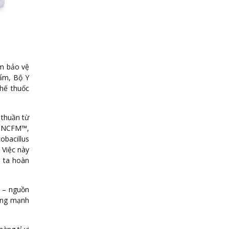
ẩm bảo vệ
hẩm, Bộ Y
thế thuốc
 thuần từ
us NCFM™,
obacillus
 Việc này
g ta hoàn
n – nguồn
động mạnh