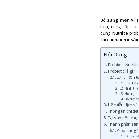
Bổ sung men vi s
hóa, cung cấp các
dụng Nutrilite pro
tìm hiểu xem sản 
Nội Dung
Probiotic Nutrilite
Probiotic là gì?
Lợi ích đến t
Loại bỏ c
Hình thà
Hỗ trợ kí
Hỗ trợ c
Hệ miễn dịch và
Thông tin chi tiế
Tại sao nên chọn
Thành phần sản p
Probiotic gồ
Các tác đ