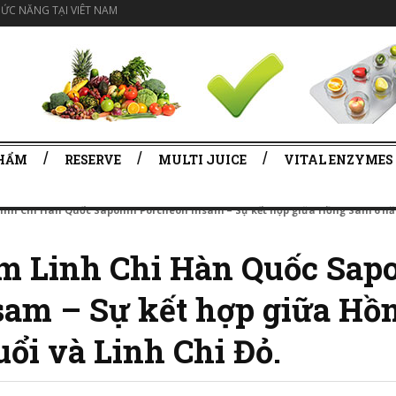
ỨC NĂNG TẠI VIÊT NAM
PHẨM
RESERVE
MULTI JUICE
VITAL ENZYMES
inh Chi Hàn Quốc Saponin Porcheon Insam – Sự kết hợp giữa Hồng Sâm 6 nă
m Linh Chi Hàn Quốc Sap
sam – Sự kết hợp giữa Hồ
ổi và Linh Chi Đỏ.