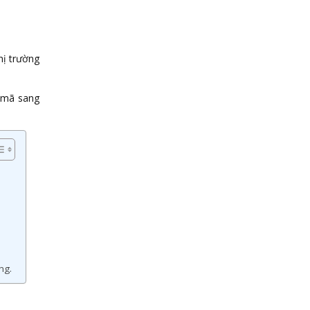
hị trường
 mã sang
ng.