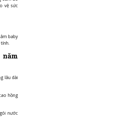
ảo vệ sức
 sâm baby
tính.
6 năm
g lâu dài
 cao hồng
gói nước