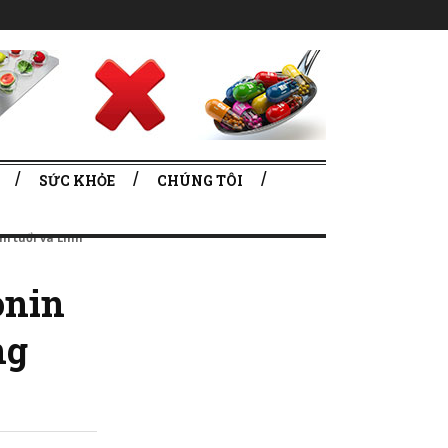
SỨC KHỎE
CHÚNG TÔI
m tuổi và Linh
onin
ng