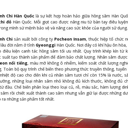
nh Chi Hàn Quốc
là sự kết hợp hoàn hảo giữa hồng sâm Hàn Qu
chi đỏ
Hàn Quốc. Mỗi giọt cao được nâng niu từ bàn tay điêu luyệ
trong mình sứ mệnh bảo vệ và nâng cao sức khỏe của người sử dụng.
nh Chi
sản xuất bởi công ty
Pocheon Insam
, thuộc hiệp tổ chức n
lâu đời nằm ở tỉnh
Gyeonggi
Hàn Quốc. Nơi đây có khí hậu ôn hòa
 điều kiện canh tác hồng sâm tối ưu nhất. Quy trình khép kín từ 
iết suất tạo thành sản phẩm để đảm bảo chất lượng. Nhân sâm được 
eon nổi tiếng
, màu mỡ không ô nhiễm, kiểm soát chất lượng nghi
. Toàn bộ quy trình chế biến theo phương thức truyền thống, tuyển
 nhiệt độ cao cho đến khi củ nhân sâm tươi chỉ còn 15% là nước, s
ĩ lưỡng, những loại nhân sâm nhỏ không đủ kích thước, không đủ c
từ đầu. Chế biến phân loại theo loại củ, rễ, màu sắc, hàm lượng di
 sâm rồi chiết xuất thành cao sâm nhưng vẫn giữ lại được những d
ho ra những sản phẩm tốt nhất.