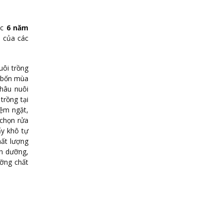
ốc
6 năm
n của các
uôi trồng
, bốn mùa
khâu nuôi
trồng tại
ệm ngặt,
 chọn rửa
ấy khô tự
hất lượng
nh dưỡng,
ưỡng chất