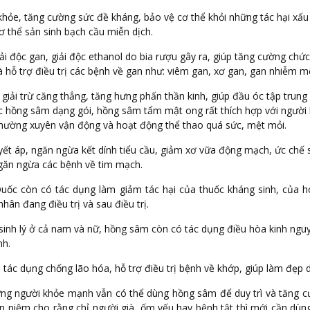
hỏe, tăng cường sức đề kháng, bảo vệ cơ thể khỏi những tác hại xấ
cơ thể sản sinh bạch cầu miễn dịch.
ải độc gan, giải độc ethanol do bia rượu gây ra, giúp tăng cường chứ
 hỗ trợ điều trị các bệnh về gan như: viêm gan, xơ gan, gan nhiễm m
 giải trừ căng thẳng, tăng hưng phấn thần kinh, giúp đầu óc tập trung 
hồng sâm dạng gói, hồng sâm tẩm mật ong rất thích hợp với người 
hường xuyên vận động và hoạt động thể thao quá sức, mệt mỏi.
yết áp, ngăn ngừa kết dính tiểu cầu, giảm xơ vữa động mạch, ức chế 
ngăn ngừa các bệnh về tim mạch.
ốc còn có tác dụng làm giảm tác hại của thuốc kháng sinh, của hó
nhân đang điều trị và sau điều trị.
sinh lý ở cả nam và nữ, hồng sâm còn có tác dụng điều hòa kinh ngu
nh.
tác dụng chống lão hóa, hỗ trợ điều trị bệnh về khớp, giúp làm đẹp d
ững người khỏe mạnh vẫn có thể dùng hồng sâm để duy trì và tăng 
n niệm cho rằng chỉ người già, ốm yếu hay bệnh tật thì mới cần dù