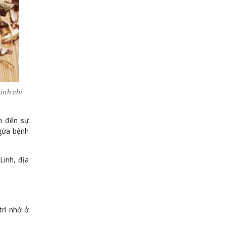
inh chi
n đến sự
ngừa bệnh
Linh, địa
trí nhớ ở