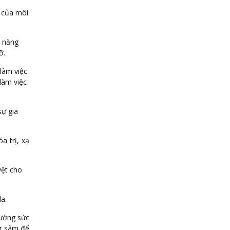
u của môi
c năng
ỡ.
làm việc.
làm việc
sự gia
a trị, xạ
yệt cho
a.
cường sức
ng sâm để