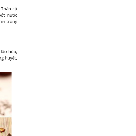
. Thân củ
bớt nước
nin trong
 lão hóa,
ng huyết,