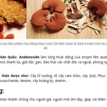
 của Sản phẩm Cao Hồng Sâm Linh Chi Hàn Quốc là Sâm 6 năm tuổi và L
đỏ
 Hàn Quốc:
Andenoside
làm tăng hoạt động của enzym liên qua
nol, thanh lọc giải độc gan, đào thải các chất độc ra ngoài, phòng 
i thảo dược như:
Cây tổ nướng, rễ cây cam thảo, cây Quế, Phục 
osacchande, dextrin, cây hoàng kỳ, dextrin…
g:
khỏe nhanh chóng cho người già, người mới ốm dậy, giúp cải thiện 