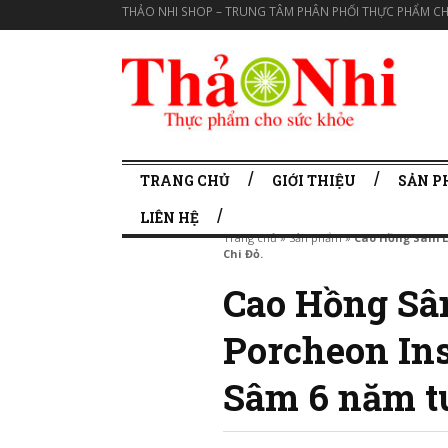
THẢO NHI SHOP – TRUNG TÂM PHÂN PHỐI THỰC PHẨM CH
TRANG CHỦ
GIỚI THIỆU
SẢN 
LIÊN HỆ
Trang chủ
»
Sản phẩm
»
Cao Hồng Sâm L
Chi Đỏ.
Cao Hồng Sâ
Porcheon In
Sâm 6 năm tu